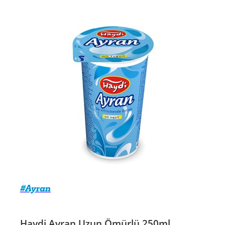
#Ayran
Haydi Ayran Uzun Ömürlü 250ml