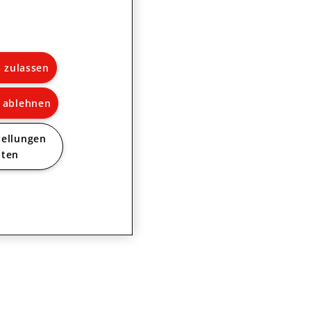
s zulassen
s ablehnen
tellungen
lten