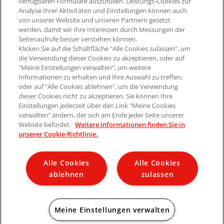
verfügbaren Formulare auszufüllen. Leistungs-Cookies zur
Analyse Ihrer Aktivitäten und Einstellungen können auch
von unserer Website und unseren Partnern gesetzt
Datenschutz
werden, damit wir Ihre Interessen durch Messungen der
Seitenaufrufe besser verstehen können.
Klicken Sie auf die Schaltfläche "Alle Cookies zulassen", um
Cookie-Richtlinie
die Verwendung dieser Cookies zu akzeptieren, oder auf
"Meine Einstellungen verwalten", um weitere
Informationen zu erhalten und Ihre Auswahl zu treffen,
LACTALIS
oder auf "Alle Cookies ablehnen", um die Verwendung
dieser Cookies nicht zu akzeptieren. Sie können Ihre
Einstellungen jederzeit über den Link "Meine Cookies
verwalten" ändern, der sich am Ende jeder Seite unserer
*mit Milch aus Deutschland.
Website befindet.
Weitere Informationen finden Sie in
unserer Cookie-Richtlinie.
© 2026 Würzburger Milchwerke GmbH
Alle Rechte vorbehalten
Alle Cookies
Alle Cookies
ablehnen
zulassen
Meine Einstellungen verwalten